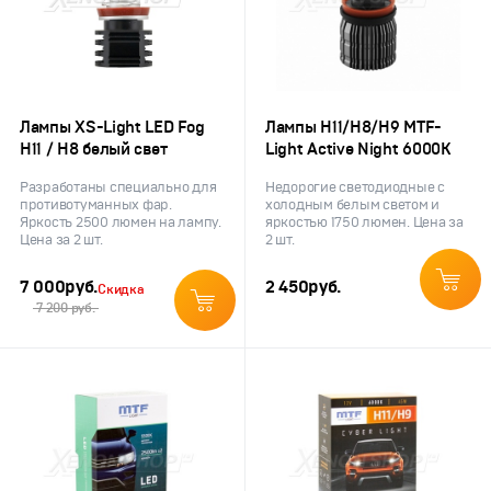
Лампы XS-Light LED Fog
Лампы H11/H8/H9 MTF-
H11 / H8 белый свет
Light Active Night 6000К
Разработаны специально для
Недорогие светодиодные с
противотуманных фар.
холодным белым светом и
Яркость 2500 люмен на лампу.
яркостью 1750 люмен. Цена за
Цена за 2 шт.
2 шт.
7 000
руб.
2 450
руб.
Скидка
7 200 руб.