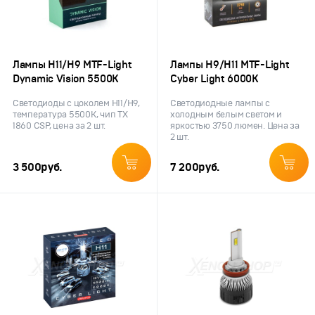
Лампы H11/H9 MTF-Light
Лампы H9/H11 MTF-Light
Dynamic Vision 5500К
Cyber Light 6000К
Светодиоды с цоколем H11/H9,
Светодиодные лампы с
температура 5500K, чип TX
холодным белым светом и
1860 CSP, цена за 2 шт.
яркостью 3750 люмен. Цена за
2 шт.
3 500
руб.
7 200
руб.