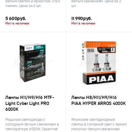
белым светом и яркостью 3750
белым свечением. Цена за 2
люмен. Цена за 2 шт.
шт.
5 600
руб.
11 990
руб.
Нет в наличии
Нет в наличии
Лампы H11/H9/H16 MTF-
Лампы H8/H11/H9/H16
Light Cyber Light PRO
PIAA HYPER ARROS 4000K
6000K
Мощные светодиоды с
Японские светодиодные
холодным белым свечением в
лампы в головной свет с ярким
температуре 6000K. Гарантия
молочно-белым свечением.