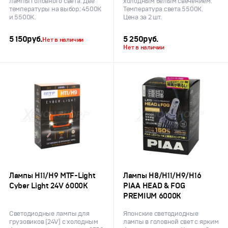
лампы головного света. Две
холодным белым свечением.
температуры на выбор: 4500K
Температура света 5500K.
и 5500K.
Цена за 2 шт.
5 150
руб.
5 250
руб.
Нет в наличии
Нет в наличии
Лампы H11/H9 MTF-Light
Лампы H8/H11/H9/H16
Cyber Light 24V 6000К
PIAA HEAD & FOG
PREMIUM 6000K
Светодиодные лампы для
Японские светодиодные
грузовиков (24V) с холодным
лампы в головной свет с ярким