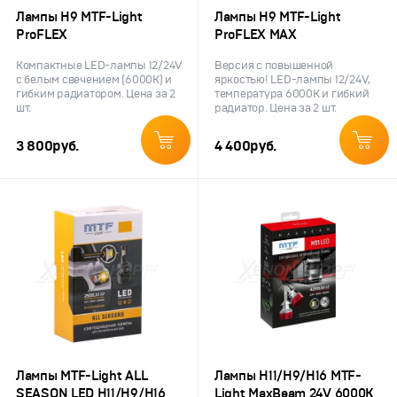
Лампы H9 MTF-Light
Лампы H9 MTF-Light
ProFLEX
ProFLEX MAX
Компактные LED-лампы 12/24V
Версия с повышенной
с белым свечением (6000K) и
яркостью! LED-лампы 12/24V,
гибким радиатором. Цена за 2
температура 6000K и гибкий
шт.
радиатор. Цена за 2 шт.
3 800
руб.
4 400
руб.
Лампы MTF-Light ALL
Лампы H11/H9/H16 MTF-
SEASON LED H11/H9/H16
Light MaxBeam 24V 6000K