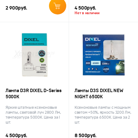
2 900
руб.
4 500
руб.
Нет в наличии
Лампа D3R DIXEL D-Series
Лампы D3S DIXEL NEW
5000K
NIGHT 6500K
Яркие штатные ксеноновые
Ксеноновые лампы с мощным
лампы, световой луч 2800 Лм,
светом +50%, яркость 3200 Лм,
температура 5000K. Цена за 1
температура 6500K. Цена за 2
шт.
шт.
4 500
руб.
8 500
руб.