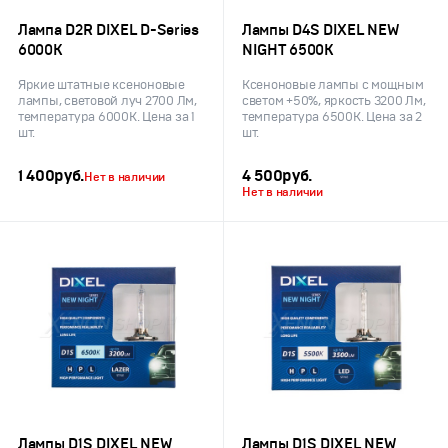
Лампа D2R DIXEL D-Series
Лампы D4S DIXEL NEW
6000K
NIGHT 6500K
Яркие штатные ксеноновые
Ксеноновые лампы с мощным
лампы, световой луч 2700 Лм,
светом +50%, яркость 3200 Лм,
температура 6000K. Цена за 1
температура 6500K. Цена за 2
шт.
шт.
1 400
руб.
4 500
руб.
Нет в наличии
Нет в наличии
Лампы D1S DIXEL NEW
Лампы D1S DIXEL NEW