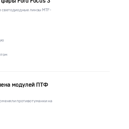
фары Ford Focus 3
ие светодиодные линзы MTF-
ую
нтом
амена модулей ПТФ
поменяли противотуманки на