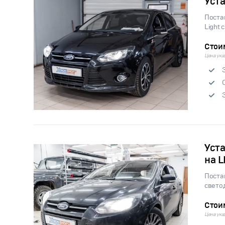
Уст
Поста
Light 
Стои
Цена указ
Уста
на 
Поста
свето
Стои
Цена указ