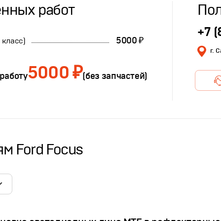
нных работ
Пол
+7 (
5000 ₽
 класс)
г. 
5000 ₽
 работу
(без запчастей)
м Ford Focus