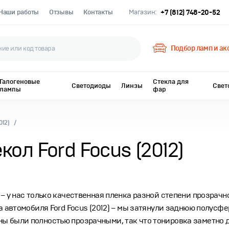
Наши работы
Отзывы
Контакты
Магазин:
+7 (812) 748-20-52
Подбор ламп и ак
Галогеновые
Стекла для
Светодиоды
Линзы
Свет
лампы
фар
012)
ол Ford Focus (2012)
 – у нас только качественная пленка разной степени прозрач
ца автомобиля Ford Focus (2012) – мы затянули заднюю полусф
ы были полностью прозрачными, так что тонировка заметно д