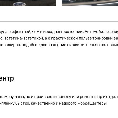
 куда эффектней, чем в исходном состоянии. Автомобиль сраз
но, эстетика-эстетикой, а о практической пользе тонировки з
пассажиров, подобное дооснащение окажется весьма полезным
ентр
 замену ламп, но и произвести замену или ремонт фар и отде
пленку быстро, качественно и недорого – обращайтесь!