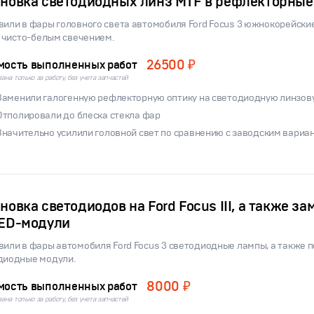
ановка светодиодных линз MTF в рефлекторные 
вили в фары головного света автомобиля Ford Focus 3 южнокорейск
с чисто-белым свечением.
26500 ₽
мость выполненных работ
ана только за работу, без учета запчастей
Заменили галогенную рефлекторную оптику на светодиодную линзов
Отполировали до блеска стекла фар
Значительно усилили головной свет по сравнению с заводским вариа
новка светодиодов на Ford Focus III, а также з
LED-модули
вили в фары автомобиля Ford Focus 3 светодиодные лампы, а также 
диодные модули.
8000 ₽
мость выполненных работ
ана только за работу, без учета запчастей