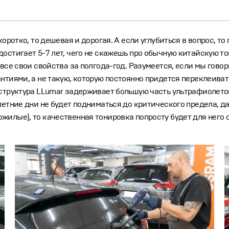
коротко, то дешевая и дорогая. А если углубиться в вопрос, 
остигает 5-7 лет, чего не скажешь про обычную китайскую то
все свои свойства за полгода-год. Разумеется, если мы гово
нтиями, а не такую, которую постоянно придется переклеива
структура LLumar задерживает большую часть ультрафиолетов
летние дни не будет подниматься до критического предела, д
жилые), то качественная тонировка попросту будет для него 